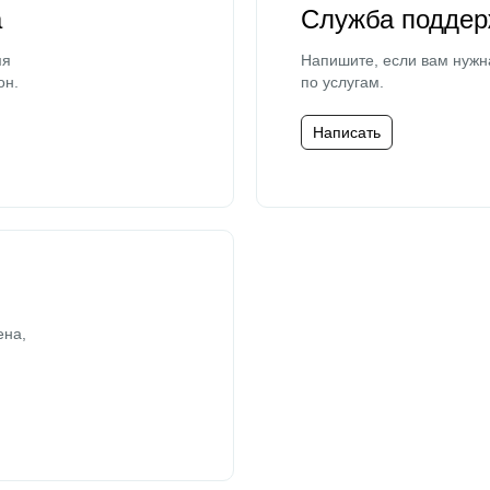
а
Служба поддер
мя
Напишите, если вам нужн
он.
по услугам.
Написать
ена,